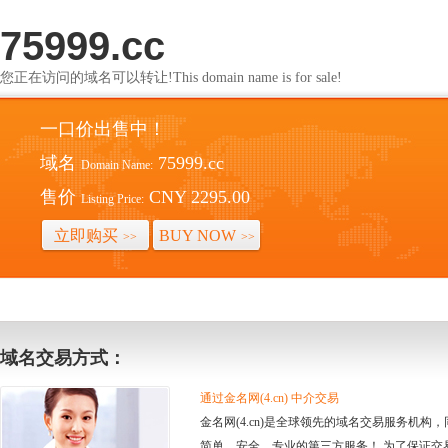
75999.cc
您正在访问的域名可以转让!This domain name is for sale!
一口价出售中！
域名
75999.cc
Domain Name:
售价
CNY 2295.00
Listing Price:
立即购买
BUY NOW
>>
>>
域名交易方式：
通过金名网(4.cn) 中介交易
金名网(4.cn)是全球领先的域名交易服务机
简单、安全、专业的第三方服务！ 为了保证交