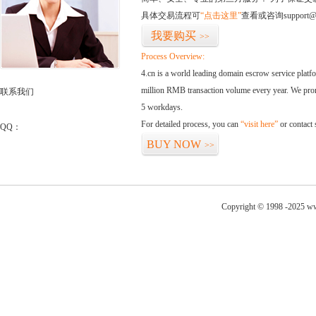
具体交易流程可
“点击这里”
查看或咨询support@
我要购买
>>
Process Overview:
4.cn is a world leading domain escrow service plat
million RMB transaction volume every year. We promi
联系我们
5 workdays.
For detailed process, you can
“visit here”
or contact
QQ：
BUY NOW
>>
Copyright © 1998 -2025 ww